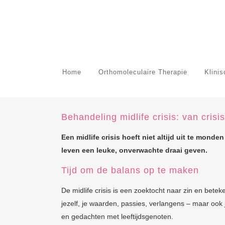
Home
Orthomoleculaire Therapie
Klini
Behandeling midlife crisis: van crisi
Een midlife crisis hoeft niet altijd uit te monde
leven een leuke, onverwachte draai geven.
Tijd om de balans op te maken
De midlife crisis is een zoektocht naar zin en betek
jezelf, je waarden, passies, verlangens – maar ook
en gedachten met leeftijdsgenoten.