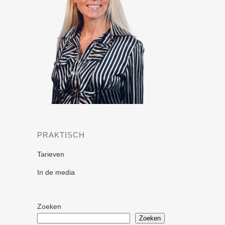
PRAKTISCH
Tarieven
In de media
Zoeken
Zoeken