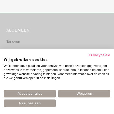
ALGEMEEN
Tarieven
Algemene voorwaarden
Privacybeleid
Wij gebruiken cookies
Privacyverklaring
We kunnen deze plaatsen voor analyse van onze bezoekersgegevens, om
onze website te verbeteren, gepersonaliseerde inhoud te tonen en om u een
Disclaimer
geweldige website-ervaring te bieden. Voor meer informatie over de cookies
die we gebruiken opent u de instellingen.
Accepteer alles
Weigeren
Nee, pas aan
© Evelyn Prinsen 2006–2026 | Boost Your Mood | Amsterdam