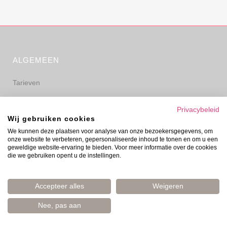
ALGEMEEN
Tarieven
Algemene voorwaarden
Privacybeleid
Wij gebruiken cookies
Privacyverklaring
We kunnen deze plaatsen voor analyse van onze bezoekersgegevens, om
onze website te verbeteren, gepersonaliseerde inhoud te tonen en om u een
Disclaimer
geweldige website-ervaring te bieden. Voor meer informatie over de cookies
die we gebruiken opent u de instellingen.
Accepteer alles
Weigeren
Nee, pas aan
© Evelyn Prinsen 2006–2026 | Boost Your Mood | Amsterdam