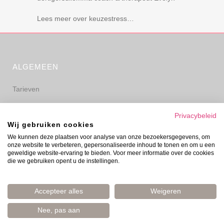
Lees meer over keuzestress…
ALGEMEEN
Tarieven
Algemene voorwaarden
Privacybeleid
Wij gebruiken cookies
Privacyverklaring
We kunnen deze plaatsen voor analyse van onze bezoekersgegevens, om
onze website te verbeteren, gepersonaliseerde inhoud te tonen en om u een
Disclaimer
geweldige website-ervaring te bieden. Voor meer informatie over de cookies
die we gebruiken opent u de instellingen.
Accepteer alles
Weigeren
Nee, pas aan
© Evelyn Prinsen 2006–2026 | Boost Your Mood | Amsterdam