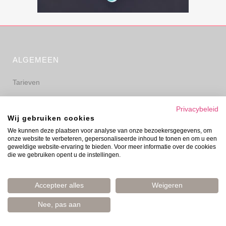
ALGEMEEN
Tarieven
Algemene voorwaarden
Privacybeleid
Wij gebruiken cookies
Privacyverklaring
We kunnen deze plaatsen voor analyse van onze bezoekersgegevens, om
onze website te verbeteren, gepersonaliseerde inhoud te tonen en om u een
Disclaimer
geweldige website-ervaring te bieden. Voor meer informatie over de cookies
die we gebruiken opent u de instellingen.
Accepteer alles
Weigeren
Nee, pas aan
© Evelyn Prinsen 2006–2026 | Boost Your Mood | Amsterdam