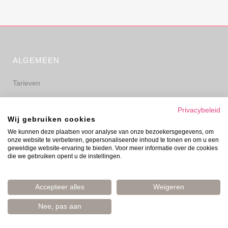
ALGEMEEN
Tarieven
Algemene voorwaarden
Privacybeleid
Wij gebruiken cookies
Privacyverklaring
We kunnen deze plaatsen voor analyse van onze bezoekersgegevens, om
onze website te verbeteren, gepersonaliseerde inhoud te tonen en om u een
Disclaimer
geweldige website-ervaring te bieden. Voor meer informatie over de cookies
die we gebruiken opent u de instellingen.
Accepteer alles
Weigeren
Nee, pas aan
© Evelyn Prinsen 2006–2026 | Boost Your Mood | Amsterdam