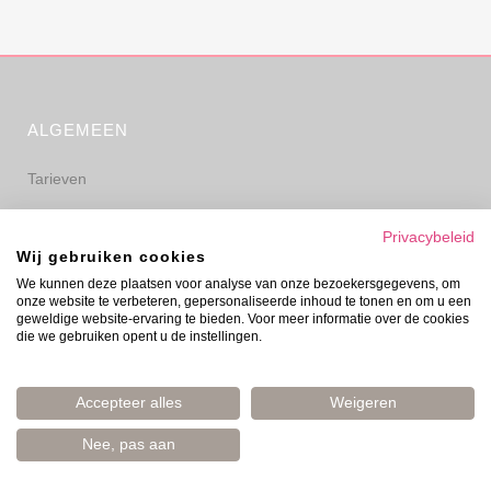
ALGEMEEN
Tarieven
Algemene voorwaarden
Privacybeleid
Wij gebruiken cookies
Privacyverklaring
We kunnen deze plaatsen voor analyse van onze bezoekersgegevens, om
onze website te verbeteren, gepersonaliseerde inhoud te tonen en om u een
Disclaimer
geweldige website-ervaring te bieden. Voor meer informatie over de cookies
die we gebruiken opent u de instellingen.
Accepteer alles
Weigeren
Nee, pas aan
© Evelyn Prinsen 2006–2026 | Boost Your Mood | Amsterdam