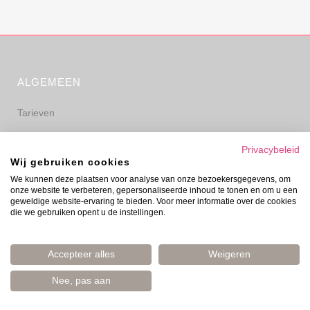
ALGEMEEN
Tarieven
Algemene voorwaarden
Privacybeleid
Wij gebruiken cookies
Privacyverklaring
We kunnen deze plaatsen voor analyse van onze bezoekersgegevens, om
onze website te verbeteren, gepersonaliseerde inhoud te tonen en om u een
Disclaimer
geweldige website-ervaring te bieden. Voor meer informatie over de cookies
die we gebruiken opent u de instellingen.
Accepteer alles
Weigeren
Nee, pas aan
© Evelyn Prinsen 2006–2026 | Boost Your Mood | Amsterdam