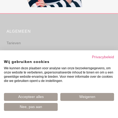
ALGEMEEN
Tarieven
Algemene voorwaarden
Privacybeleid
Wij gebruiken cookies
Privacyverklaring
We kunnen deze plaatsen voor analyse van onze bezoekersgegevens, om
onze website te verbeteren, gepersonaliseerde inhoud te tonen en om u een
Disclaimer
geweldige website-ervaring te bieden. Voor meer informatie over de cookies
die we gebruiken opent u de instellingen.
Accepteer alles
Weigeren
Nee, pas aan
© Evelyn Prinsen 2006–2026 | Boost Your Mood | Amsterdam