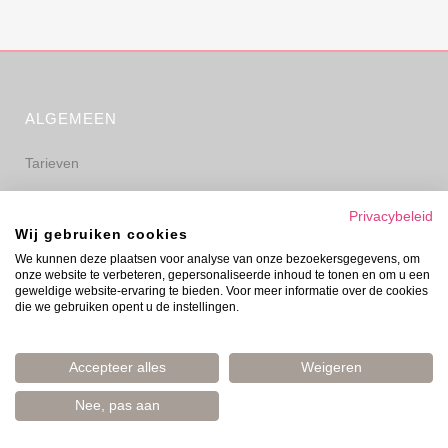
ALGEMEEN
Tarieven
Algemene voorwaarden
Privacybeleid
Wij gebruiken cookies
Privacyverklaring
We kunnen deze plaatsen voor analyse van onze bezoekersgegevens, om
onze website te verbeteren, gepersonaliseerde inhoud te tonen en om u een
Disclaimer
geweldige website-ervaring te bieden. Voor meer informatie over de cookies
die we gebruiken opent u de instellingen.
Accepteer alles
Weigeren
Nee, pas aan
© Evelyn Prinsen 2006–2026 | Boost Your Mood | Amsterdam