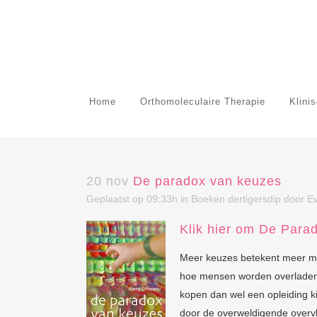
Home
Orthomoleculaire Therapie
Klini
20 nov
De paradox van keuzes
Geplaatst op 09:33h
in
Boeken dertigersdip
door
Ev
Klik hier om De Para
Meer keuzes betekent meer mog
hoe mensen worden overladen 
kopen dan wel een opleiding 
door de overweldigende overv