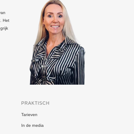
van
. Het
grijk
PRAKTISCH
Tarieven
In de media