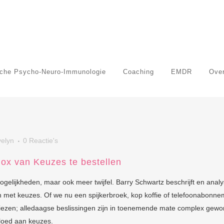
sche Psycho-Neuro-Immunologie
Coaching
EMDR
Over
elyn
0 Reactie's
dox van Keuzes te bestellen
elijkheden, maar ook meer twijfel. Barry Schwartz beschrijft en analy
met keuzes. Of we nu een spijkerbroek, kop koffie of telefoonabonne
kiezen; alledaagse beslissingen zijn in toenemende mate complex gew
loed aan keuzes.