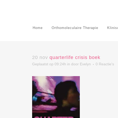
Home
Orthomoleculaire Therapie
Klini
20 nov
quarterlife crisis boek
Geplaatst op 09:24h
in
door
Evelyn
0 Reactie's