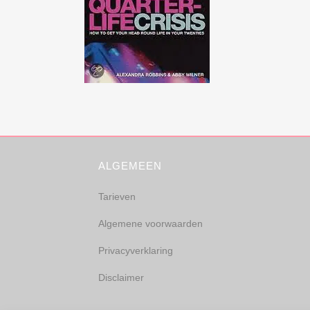
ALGEMEEN
Tarieven
Algemene voorwaarden
Privacyverklaring
Disclaimer