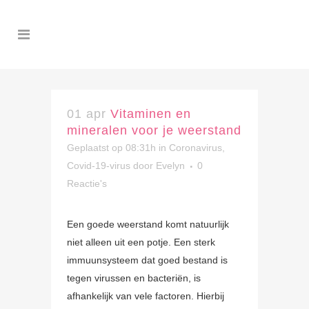
01 apr
Vitaminen en
mineralen voor je weerstand
Geplaatst op 08:31h
in
Coronavirus,
Covid-19-virus
door
Evelyn
0
Reactie's
Een goede weerstand komt natuurlijk
niet alleen uit een potje. Een sterk
immuunsysteem dat goed bestand is
tegen virussen en bacteriën, is
afhankelijk van vele factoren. Hierbij