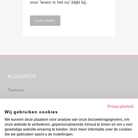
voor 'leven in het nu' blijkt bij...
Lees meer
ALGEMEEN
Tarieven
Algemene voorwaarden
Privacybeleid
Wij gebruiken cookies
Privacyverklaring
We kunnen deze plaatsen voor analyse van onze bezoekersgegevens, om
onze website te verbeteren, gepersonaliseerde inhoud te tonen en om u een
Disclaimer
geweldige website-ervaring te bieden. Voor meer informatie over de cookies
die we gebruiken opent u de instellingen.