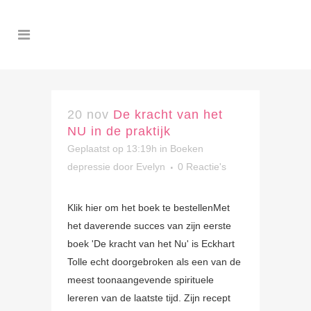
20 nov
De kracht van het
NU in de praktijk
Geplaatst op 13:19h
in
Boeken
depressie
door
Evelyn
0 Reactie's
Klik hier om het boek te bestellenMet
het daverende succes van zijn eerste
boek 'De kracht van het Nu' is Eckhart
Tolle echt doorgebroken als een van de
meest toonaangevende spirituele
lereren van de laatste tijd. Zijn recept