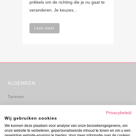
prikkels om de richting die je nu gaat te
veranderen. Je keuzes...
Lees meer
ALGEMEEN
Tarieven
Algemene voorwaarden
Privacybeleid
Wij gebruiken cookies
Privacyverklaring
We kunnen deze plaatsen voor analyse van onze bezoekersgegevens, om
onze website te verbeteren, gepersonaliseerde inhoud te tonen en om u een
Disclaimer
geweldige website-ervaring te bieden. Voor meer informatie over de cookies