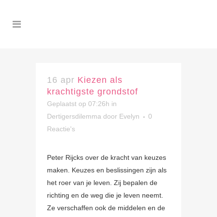
16 apr
Kiezen als
krachtigste grondstof
Geplaatst op 07:26h
in
Dertigersdilemma
door
Evelyn
0
Reactie's
Peter Rijcks over de kracht van keuzes
maken. Keuzes en beslissingen zijn als
het roer van je leven. Zij bepalen de
richting en de weg die je leven neemt.
Ze verschaffen ook de middelen en de