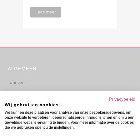
Lees meer
ALGEMEEN
Tarieven
Algemene voorwaarden
Privacybeleid
Wij gebruiken cookies
Privacyverklaring
We kunnen deze plaatsen voor analyse van onze bezoekersgegevens, om
onze website te verbeteren, gepersonaliseerde inhoud te tonen en om u een
Disclaimer
geweldige website-ervaring te bieden. Voor meer informatie over de cookies
die we gebruiken opent u de instellingen.