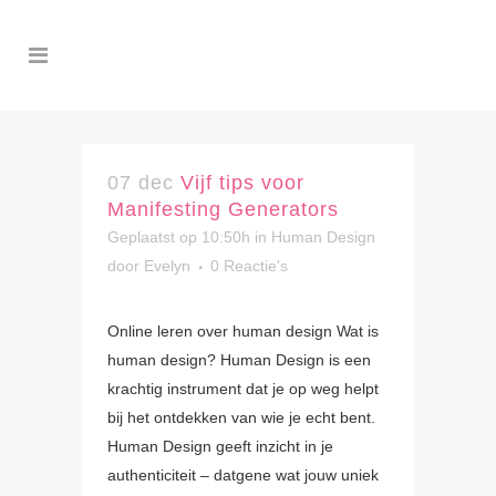
07 dec
Vijf tips voor
Manifesting Generators
Geplaatst op 10:50h
in
Human Design
door
Evelyn
0 Reactie's
Online leren over human design Wat is
human design? Human Design is een
krachtig instrument dat je op weg helpt
bij het ontdekken van wie je echt bent.
Human Design geeft inzicht in je
authenticiteit – datgene wat jouw uniek