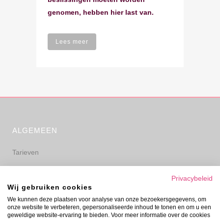
genomen, hebben hier last van.
Lees meer
ALGEMEEN
Tarieven
Algemene voorwaarden
Privacybeleid
Wij gebruiken cookies
Privacyverklaring
We kunnen deze plaatsen voor analyse van onze bezoekersgegevens, om
onze website te verbeteren, gepersonaliseerde inhoud te tonen en om u een
Disclaimer
geweldige website-ervaring te bieden. Voor meer informatie over de cookies