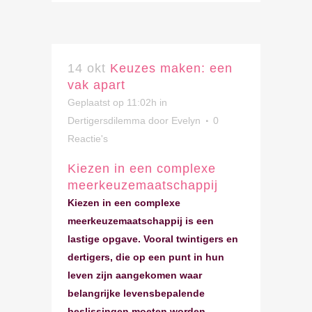
14 okt
Keuzes maken: een
vak apart
Geplaatst op 11:02h
in
Dertigersdilemma
door
Evelyn
0
Reactie's
Kiezen in een complexe
meerkeuzemaatschappij
Kiezen in een complexe
meerkeuzemaatschappij is een
lastige opgave. Vooral twintigers en
dertigers, die op een punt in hun
leven zijn aangekomen waar
belangrijke levensbepalende
beslissingen moeten worden