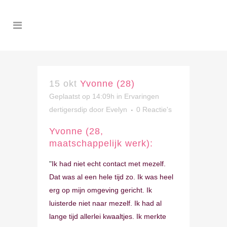
15 okt
Yvonne (28)
Geplaatst op 14:09h
in
Ervaringen
dertigersdip
door
Evelyn
0 Reactie's
Yvonne (28,
maatschappelijk werk):
"
Ik had niet echt contact met mezelf.
Dat was al een hele tijd zo. Ik was heel
erg op mijn omgeving gericht. Ik
luisterde niet naar mezelf. Ik had al
lange tijd allerlei kwaaltjes. Ik merkte