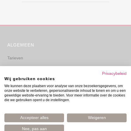
ALGEMEEN
Tarieven
Algemene voorwaarden
Privacybeleid
Wij gebruiken cookies
Privacyverklaring
We kunnen deze plaatsen voor analyse van onze bezoekersgegevens, om
onze website te verbeteren, gepersonaliseerde inhoud te tonen en om u een
Disclaimer
geweldige website-ervaring te bieden. Voor meer informatie over de cookies
die we gebruiken opent u de instellingen.
Accepteer alles
Weigeren
Nee, pas aan