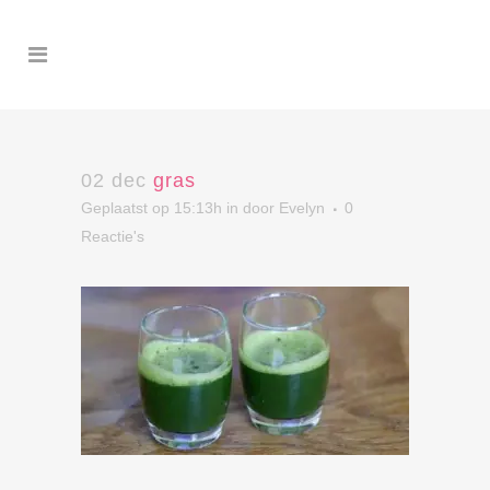
02 dec
gras
Geplaatst op 15:13h
in
door
Evelyn
0
Reactie's