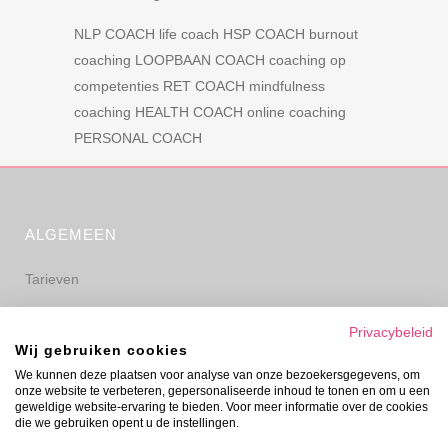
NLP COACH
life coach
HSP COACH
burnout
coaching
LOOPBAAN COACH
coaching op
competenties
RET COACH
mindfulness
coaching
HEALTH COACH
online coaching
PERSONAL COACH
ALGEMEEN
Tarieven
Algemene voorwaarden
Privacybeleid
Wij gebruiken cookies
Privacyverklaring
We kunnen deze plaatsen voor analyse van onze bezoekersgegevens, om
onze website te verbeteren, gepersonaliseerde inhoud te tonen en om u een
Disclaimer
geweldige website-ervaring te bieden. Voor meer informatie over de cookies
die we gebruiken opent u de instellingen.