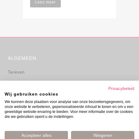
Lees meer
ALGEMEEN
Tarieven
Algemene voorwaarden
Privacybeleid
Wij gebruiken cookies
Privacyverklaring
We kunnen deze plaatsen voor analyse van onze bezoekersgegevens, om
onze website te verbeteren, gepersonaliseerde inhoud te tonen en om u een
Disclaimer
geweldige website-ervaring te bieden. Voor meer informatie over de cookies
die we gebruiken opent u de instellingen.
Accepteer alles
Weigeren