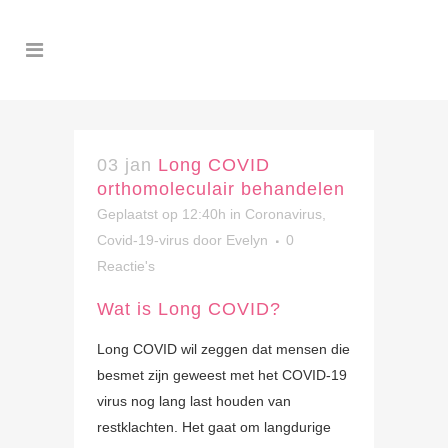
03 jan
Long COVID
orthomoleculair behandelen
Geplaatst op 12:40h
in
Coronavirus,
Covid-19-virus
door
Evelyn
0
Reactie's
Wat is Long COVID?
Long COVID wil zeggen dat mensen die
besmet zijn geweest met het COVID-19
virus nog lang last houden van
restklachten. Het gaat om langdurige