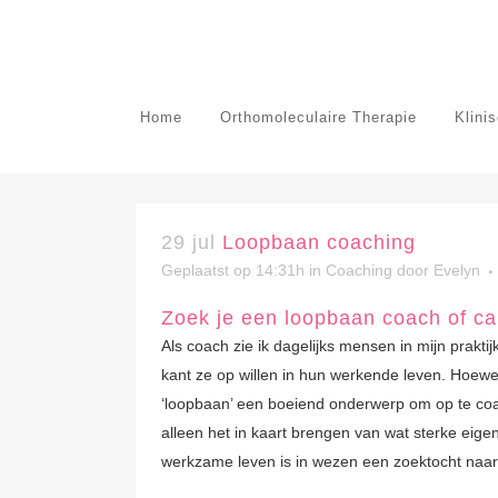
Home
Orthomoleculaire Therapie
Klini
29 jul
Loopbaan coaching
Geplaatst op 14:31h
in
Coaching
door
Evelyn
Zoek je een loopbaan coach of ca
Als coach zie ik dagelijks mensen in mijn prakt
kant ze op willen in hun werkende leven. Hoewel 
‘loopbaan’ een boeiend onderwerp om op te co
alleen het in kaart brengen van wat sterke eige
werkzame leven is in wezen een zoektocht naar j