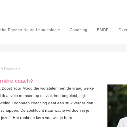
sche Psycho-Neuro-Immunologie
Coaching
EMDR
Over
0 Reactie's
rrière coach?
ijk Boost Your Mood die worstelen met de vraag welke
ik al vele mensen op dit vlak heb begeleid, blijft
aching.Loopbaan coaching gaat een stuk verder dan
nschappen. De zoektocht naar wat je wil doen in je
ezelf. Het raakt de kern van wie je bent.