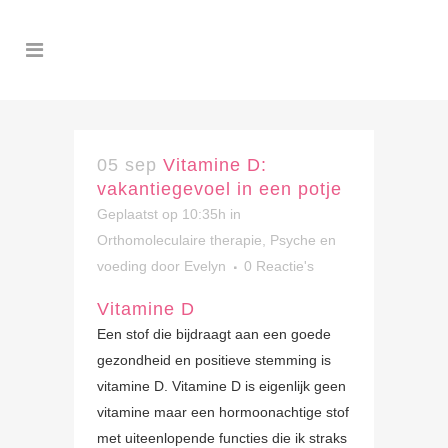
05 sep
Vitamine D:
vakantiegevoel in een potje
Geplaatst op 10:35h
in
Orthomoleculaire therapie
,
Psyche en
voeding
door
Evelyn
0 Reactie's
Vitamine D
Een stof die bijdraagt aan een goede
gezondheid en positieve stemming is
vitamine D. Vitamine D is eigenlijk geen
vitamine maar een hormoonachtige stof
met uiteenlopende functies die ik straks