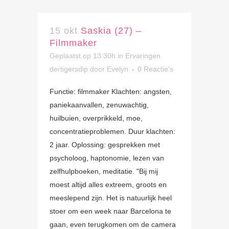
15 okt
Saskia (27) –
Filmmaker
Geplaatst op 13:30h
in
Ervaringen
dertigersdip
door
Evelyn
0 Reactie's
Functie: filmmaker Klachten: angsten,
paniekaanvallen, zenuwachtig,
huilbuien, overprikkeld, moe,
concentratieproblemen. Duur klachten:
2 jaar. Oplossing: gesprekken met
psycholoog, haptonomie, lezen van
zelfhulpboeken, meditatie. "Bij mij
moest altijd alles extreem, groots en
meeslepend zijn. Het is natuurlijk heel
stoer om een week naar Barcelona te
gaan, even terugkomen om de camera