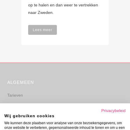
op te halen en dan weer te vertrekken
naar Zweden.
Lees meer
ALGEMEEN
Tarieven
Algemene voorwaarden
Privacybeleid
Wij gebruiken cookies
Privacyverklaring
We kunnen deze plaatsen voor analyse van onze bezoekersgegevens, om
onze website te verbeteren, gepersonaliseerde inhoud te tonen en om u een
Disclaimer