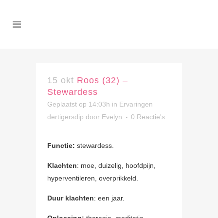
15 okt
Roos (32) –
Stewardess
Geplaatst op 14:03h
in
Ervaringen
dertigersdip
door
Evelyn
0 Reactie's
Functie:
stewardess.
Klachten
: moe, duizelig, hoofdpijn,
hyperventileren, overprikkeld.
Duur klachten
: een jaar.