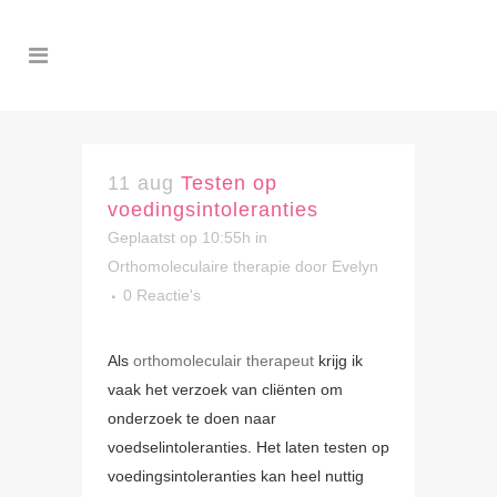
11 aug
Testen op
voedingsintoleranties
Geplaatst op 10:55h
in
Orthomoleculaire therapie
door
Evelyn
0 Reactie's
Als
orthomoleculair therapeut
krijg ik
vaak het verzoek van cliënten om
onderzoek te doen naar
voedselintoleranties. Het laten testen op
voedingsintoleranties kan heel nuttig