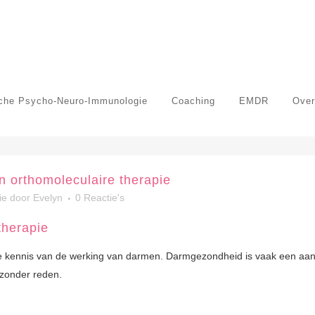
sche Psycho-Neuro-Immunologie
Coaching
EMDR
Over
n orthomoleculaire therapie
ie
door
Evelyn
0 Reactie's
therapie
kennis van de werking van darmen. Darmgezondheid is vaak een aan
 zonder reden.