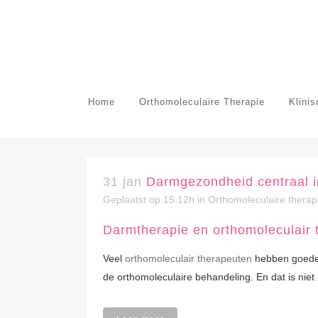
Home
Orthomoleculaire Therapie
Klini
31 jan
Darmgezondheid centraal i
Geplaatst op 15:12h
in
Orthomoleculaire therap
Darmtherapie en orthomoleculair 
Veel
orthomoleculair therapeuten
hebben goede 
de orthomoleculaire behandeling. En dat is niet