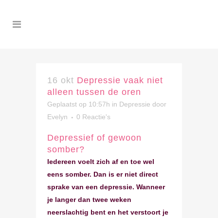
16 okt
Depressie vaak niet
alleen tussen de oren
Geplaatst op 10:57h
in
Depressie
door
Evelyn
0 Reactie's
Depressief of gewoon
somber?
Iedereen voelt zich af en toe wel
eens somber. Dan is er niet direct
sprake van een depressie. Wanneer
je langer dan twee weken
neerslachtig bent en het verstoort je