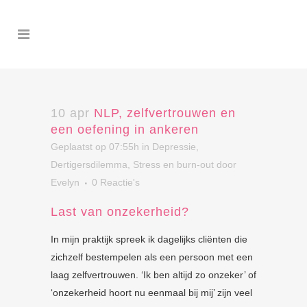
10 apr
NLP, zelfvertrouwen en
een oefening in ankeren
Geplaatst op 07:55h
in
Depressie
,
Dertigersdilemma
,
Stress en burn-out
door
Evelyn
0 Reactie's
Last van onzekerheid?
In mijn praktijk spreek ik dagelijks cliënten die
zichzelf bestempelen als een persoon met een
laag zelfvertrouwen. ‘Ik ben altijd zo onzeker’ of
‘onzekerheid hoort nu eenmaal bij mij’ zijn veel