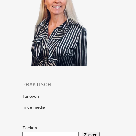
PRAKTISCH
Tarieven
In de media
Zoeken
Zoeken