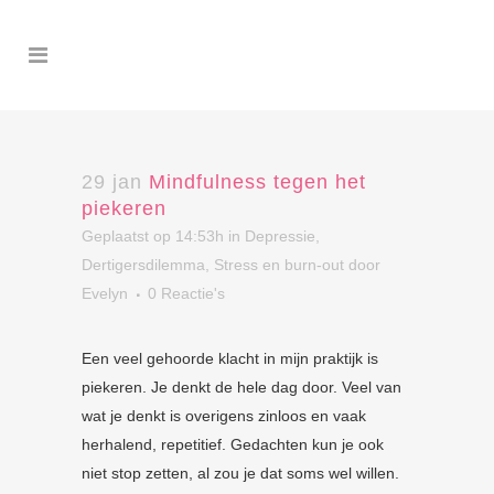
29 jan
Mindfulness tegen het
piekeren
Geplaatst op 14:53h
in
Depressie
,
Dertigersdilemma
,
Stress en burn-out
door
Evelyn
0 Reactie's
Een veel gehoorde klacht in mijn praktijk is
piekeren. Je denkt de hele dag door. Veel van
wat je denkt is overigens zinloos en vaak
herhalend, repetitief. Gedachten kun je ook
niet stop zetten, al zou je dat soms wel willen.