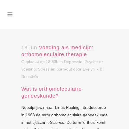
18 jun
Voeding als medicijn:
orthomoleculaire therapie
Geplaatst op 18:33h
in
Depressie
,
Psyche en
voeding
,
Stress en burn-out
door
Evelyn
0
Reactie's
Wat is orthomoleculaire
geneeskunde?
Nobelprijswinnaar Linus Pauling introduceerde
in 1968 de term orthomoleculaire geneeskunde
in het tijdschrift
Science
. De term ‘orthos’ komt