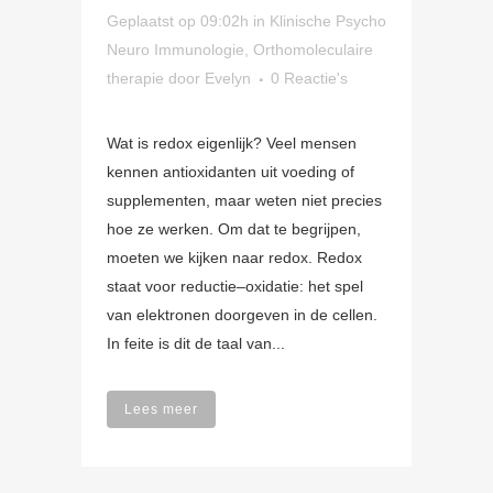
Geplaatst op 09:02h
in
Klinische Psycho
Neuro Immunologie
,
Orthomoleculaire
therapie
door
Evelyn
0 Reactie's
Wat is redox eigenlijk? Veel mensen
kennen antioxidanten uit voeding of
supplementen, maar weten niet precies
hoe ze werken. Om dat te begrijpen,
moeten we kijken naar redox. Redox
staat voor reductie–oxidatie: het spel
van elektronen doorgeven in de cellen.
In feite is dit de taal van...
Lees meer