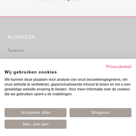
ALGEMEEN
Tarieven
Algemene voorwaarden
Privacybeleid
Wij gebruiken cookies
Privacyverklaring
We kunnen deze plaatsen voor analyse van onze bezoekersgegevens, om
onze website te verbeteren, gepersonaliseerde inhoud te tonen en om u een
Disclaimer
geweldige website-ervaring te bieden. Voor meer informatie over de cookies
die we gebruiken opent u de instellingen.
Accepteer alles
Weigeren
Nee, pas aan
© Evelyn Prinsen 2006–2026 | Boost Your Mood | Amsterdam