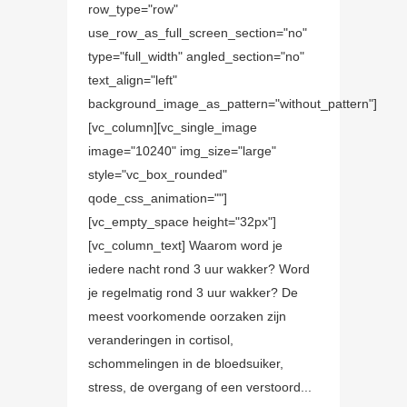
row_type="row"
use_row_as_full_screen_section="no"
type="full_width" angled_section="no"
text_align="left"
background_image_as_pattern="without_pattern"]
[vc_column][vc_single_image
image="10240" img_size="large"
style="vc_box_rounded"
qode_css_animation=""]
[vc_empty_space height="32px"]
[vc_column_text] Waarom word je
iedere nacht rond 3 uur wakker? Word
je regelmatig rond 3 uur wakker? De
meest voorkomende oorzaken zijn
veranderingen in cortisol,
schommelingen in de bloedsuiker,
stress, de overgang of een verstoord...