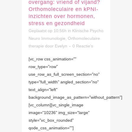
overgang: vriend of vijand?
Orthomoleculaire en kPNI-
inzichten over hormonen,
stress en gezondheid
Geplaatst op 10:56h
in
Klinische Psycho
Neuro Immunologie
,
Orthomoleculaire
therapie
door
Evelyn
0 Reactie's
[vc_row css_animation=""
row_type="row"
use_row_as_full_screen_section="no"
type="full_width" angled_section="no"
text_align="left"
background_image_as_pattern="without_pattern"]
[vc_column][vc_single_image
image="10236" img_size="large"
style="vc_box_rounded"
qode_css_animation=""]