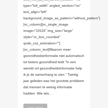
type="full_width" angled_section="no"
text_align="left"
background_image_as_pattern="without_pattern"]
[vc_column][vc_single_image
image="10116" img_size="large"
style="vc_box_rounded"
qode_css_animation=""]
[vc_column_text]Waarom meer
gezondheidsinformatie niet automatisch
tot betere gezondheid leidt "In een
wereld vol gezondheidsinformatie help
ik je de samenhang te zien." Twintig
jaar geleden was het grootste probleem
dat mensen te weinig informatie
hadden. Wie iets...
Lees meer