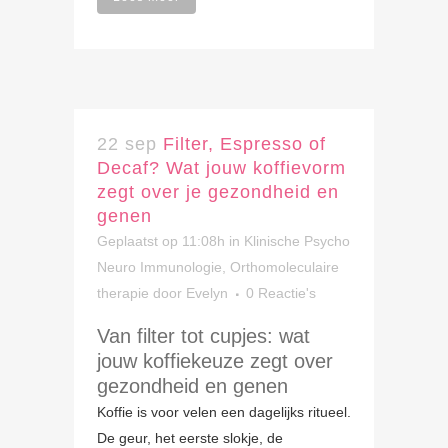
22 sep
Filter, Espresso of
Decaf? Wat jouw koffievorm
zegt over je gezondheid en
genen
Geplaatst op 11:08h
in
Klinische Psycho
Neuro Immunologie
,
Orthomoleculaire
therapie
door
Evelyn
0 Reactie's
Van filter tot cupjes: wat
jouw koffiekeuze zegt over
gezondheid en genen
Koffie is voor velen een dagelijks ritueel.
De geur, het eerste slokje, de