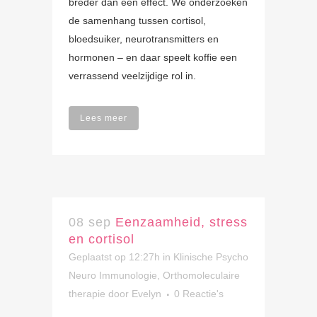
breder dan één effect. We onderzoeken
de samenhang tussen cortisol,
bloedsuiker, neurotransmitters en
hormonen – en daar speelt koffie een
verrassend veelzijdige rol in.
Lees meer
08 sep
Eenzaamheid, stress
en cortisol
Geplaatst op 12:27h
in
Klinische Psycho
Neuro Immunologie
,
Orthomoleculaire
therapie
door
Evelyn
0 Reactie's