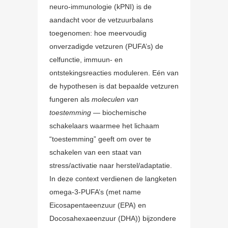
neuro-immunologie (kPNI) is de
aandacht voor de vetzuurbalans
toegenomen: hoe meervoudig
onverzadigde vetzuren (PUFA’s) de
celfunctie, immuun- en
ontstekingsreacties moduleren. Eén van
de hypothesen is dat bepaalde vetzuren
fungeren als
moleculen van
toestemming
— biochemische
schakelaars waarmee het lichaam
“toestemming” geeft om over te
schakelen van een staat van
stress/activatie naar herstel/adaptatie.
In deze context verdienen de langketen
omega-3-PUFA’s (met name
Eicosapentaeenzuur (EPA) en
Docosahexaeenzuur (DHA)) bijzondere