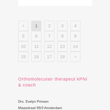
1
2
3
4
5
6
7
8
9
10
11
12
13
14
15
16
17
18
Orthomoleculair therapeut kPNI
& coach
Drs. Evelyn Prinsen
Maasstraat 99/3 Amsterdam