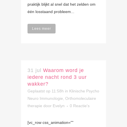
praktijk blijkt al snel dat het zelden om
één losstaand probleem...
Lees meer
31 jul
Waarom word je
iedere nacht rond 3 uur
wakker?
Geplaatst op 11:58h
in
Klinische Psycho
Neuro Immunologie
,
Orthomoleculaire
therapie
door
Evelyn
0 Reactie's
[vc_row css_animation=""