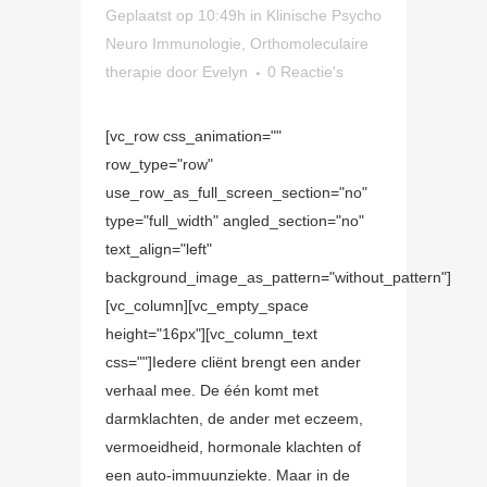
Geplaatst op 10:49h
in
Klinische Psycho
Neuro Immunologie
,
Orthomoleculaire
therapie
door
Evelyn
0 Reactie's
[vc_row css_animation=""
row_type="row"
use_row_as_full_screen_section="no"
type="full_width" angled_section="no"
text_align="left"
background_image_as_pattern="without_pattern"]
[vc_column][vc_empty_space
height="16px"][vc_column_text
css=""]Iedere cliënt brengt een ander
verhaal mee. De één komt met
darmklachten, de ander met eczeem,
vermoeidheid, hormonale klachten of
een auto-immuunziekte. Maar in de