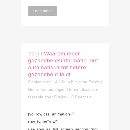
Lees meer
27 jul
Waarom meer
gezondheidsinformatie niet
automatisch tot betere
gezondheid leidt
Geplaatst op 14:12h
in
Klinische Psycho
Neuro Immunologie
,
Orthomoleculaire
therapie
door
Evelyn
0 Reactie's
[vc_row css_animation=""
row_type="row"
use_row_as_full_screen_section="no"