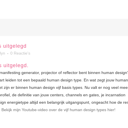
 uitgelegd
lyn
0 Reactie's
 uitgelegd.
manifesting generator, projector of reflector bent binnen human design
chart leiden tot een bepaald human design type. En wat zegt jouw human
et zijn er binnen human design vijf basis types. Nu valt er nog veel mee
ofiel, de definitie van jouw centers, channels en gates, je incarnation
sign energietype altijd een belangrijk uitgangspunt, ongeacht hoe de re
.
Bekijk mijn Youtube-video over de vijf human design types hier!