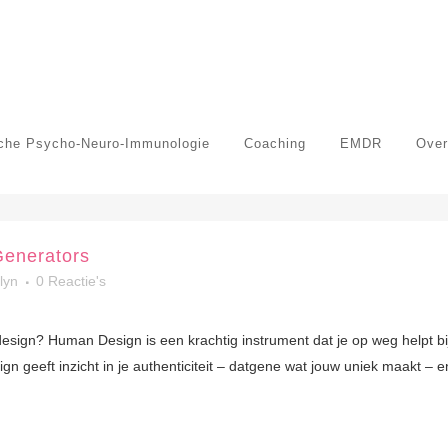
sche Psycho-Neuro-Immunologie
Coaching
EMDR
Over
 Generators
lyn
0 Reactie's
sign? Human Design is een krachtig instrument dat je op weg helpt bi
n geeft inzicht in je authenticiteit – datgene wat jouw uniek maakt – e