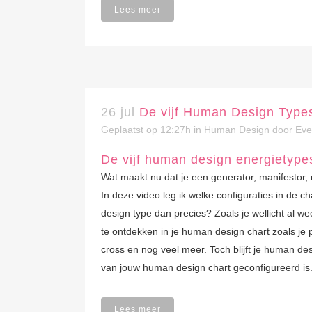
Lees meer
26 jul
De vijf Human Design Types
Geplaatst op 12:27h
in
Human Design
door
Eve
De vijf human design energietypes
Wat maakt nu dat je een generator, manifestor, 
In deze video leg ik welke configuraties in de 
design type dan precies? Zoals je wellicht al we
te ontdekken in je human design chart zoals je pr
cross en nog veel meer. Toch blijft je human de
van jouw human design chart geconfigureerd is
Lees meer