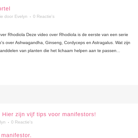
rtel
ie
door
Evelyn
0 Reactie's
ver Rhodiola Deze video over Rhodiola is de eerste van een serie
o's over Ashwagandha, Ginseng, Cordyceps en Astragalus. Wat zijn
anddelen van planten die het lichaam helpen aan te passen...
ier zijn vijf tips voor manifestors!
lyn
0 Reactie's
manifestor.