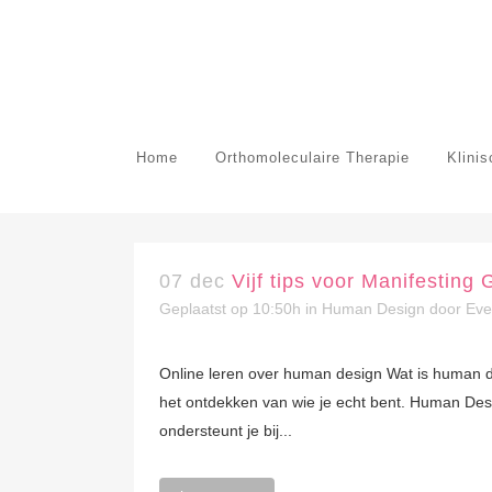
Home
Orthomoleculaire Therapie
Klini
07 dec
Vijf tips voor Manifesting
Geplaatst op 10:50h
in
Human Design
door
Eve
Online leren over human design Wat is human de
het ontdekken van wie je echt bent. Human Desig
ondersteunt je bij...