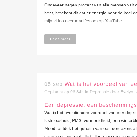
Ongeveer negen procent van alle mensen valt o
bent, betekent dit dat er energie naar de keel ga
mijn video over manifestors op YouTube
Lees meer
05 sep
Wat is het voordeel van e
Geplaatst op 06:34h
in
Depressie
door
Evelyn
Een depressie, een beschermin
Wat is het evolutionaire voordeel van een depr
lusteloosheid, PMS, vermoeidheid, een winterbl
Mood, ontdek het geheim van een oergezonde lev
depressie lang niet altijd alleen tussen de oren