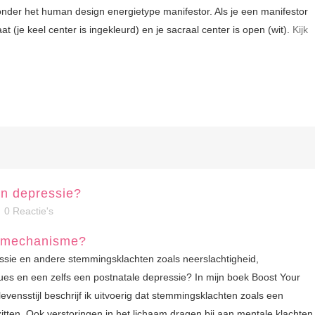
nder het human design energietype manifestor. Als je een manifestor
at (je keel center is ingekleurd) en je sacraal center is open (wit).
Kijk
en depressie?
0 Reactie's
gsmechanisme?
essie en andere stemmingsklachten zoals neerslachtigheid,
ues en een zelfs een postnatale depressie? In mijn boek Boost Your
ensstijl beschrijf ik uitvoerig dat stemmingsklachten zoals een
 zitten. Ook verstoringen in het lichaam dragen bij aan mentale klachten