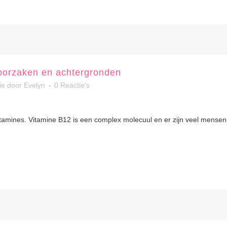
 oorzaken en achtergronden
ie
door
Evelyn
0 Reactie's
tamines. Vitamine B12 is een complex molecuul en er zijn veel mensen