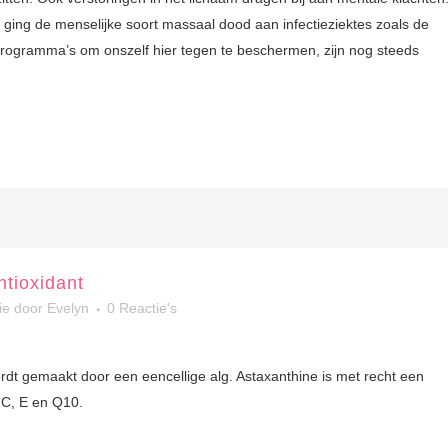
n ging de menselijke soort massaal dood aan infectieziektes zoals de
programma’s om onszelf hier tegen te beschermen, zijn nog steeds
ntioxidant
ie
door
Evelyn
0 Reactie's
rdt gemaakt door een eencellige alg. Astaxanthine is met recht een
e C, E en Q10.