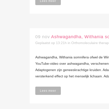
Lees meer
09 nov
Ashwagandha, Withania so
Geplaatst op 13:21h
in
Orthomoleculaire therap
Ashwagandha, Withania somnifera ofwel de Wint
YouTube-video over ashwagandha, verschenen i
Adaptogenen zijn geneeskrachtige kruiden. A
versterkend effect op het menselijk lichaam. 
Lees meer