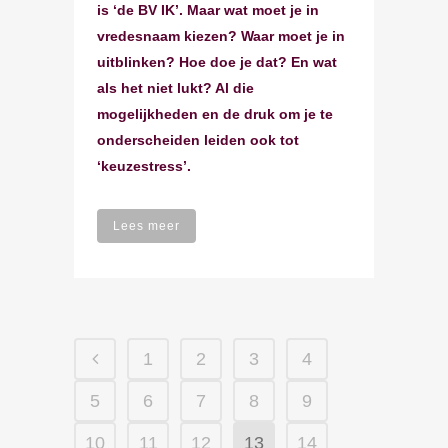
is ‘de BV IK’. Maar wat moet je in
vredesnaam kiezen? Waar moet je in
uitblinken? Hoe doe je dat? En wat
als het niet lukt? Al die
mogelijkheden en de druk om je te
onderscheiden leiden ook tot
‘keuzestress’.
Lees meer
1
2
3
4
5
6
7
8
9
10
11
12
13
14