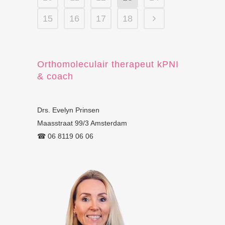
15
16
17
18
Orthomoleculair therapeut kPNI
& coach
Drs. Evelyn Prinsen
Maasstraat 99/3 Amsterdam
☎︎ 06 8119 06 06