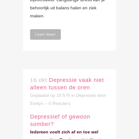
behoorlijk uit balans halen en ziek
maken.
Lees meer
16 okt
Depressie vaak niet
alleen tussen de oren
Geplaatst op 10:57h
in
Depressie
door
Evelyn
0 Reactie's
Depressief of gewoon
somber?
Iedereen voelt zich af en toe wel