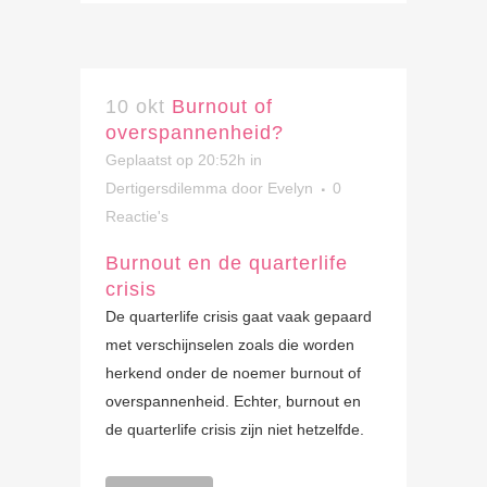
10 okt
Burnout of
overspannenheid?
Geplaatst op 20:52h
in
Dertigersdilemma
door
Evelyn
0
Reactie's
Burnout en de quarterlife
crisis
De quarterlife crisis gaat vaak gepaard
met verschijnselen zoals die worden
herkend onder de noemer burnout of
overspannenheid. Echter, burnout en
de quarterlife crisis zijn niet hetzelfde.