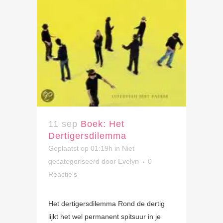
11 sep
Boek: Het
Dertigersdilemma
Geplaatst op 01:19h
in Niet
gecategoriseerd
door
Evelyn
0
Reactie's
Het dertigersdilemma Rond de dertig
lijkt het wel permanent spitsuur in je