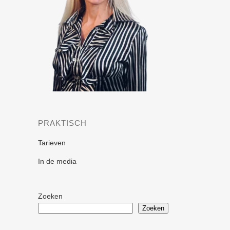
PRAKTISCH
Tarieven
In de media
Zoeken
Zoeken