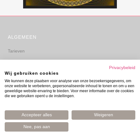
ALGEMEEN
Tarieven
Algemene voorwaarden
Privacybeleid
Wij gebruiken cookies
Privacyverklaring
We kunnen deze plaatsen voor analyse van onze bezoekersgegevens, om
onze website te verbeteren, gepersonaliseerde inhoud te tonen en om u een
Disclaimer
geweldige website-ervaring te bieden. Voor meer informatie over de cookies
die we gebruiken opent u de instellingen.
Accepteer alles
Weigeren
Nee, pas aan
© Evelyn Prinsen 2006–2026 | Boost Your Mood | Amsterdam