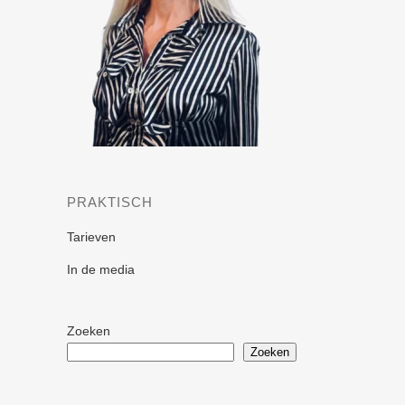
PRAKTISCH
Tarieven
In de media
Zoeken
Zoeken