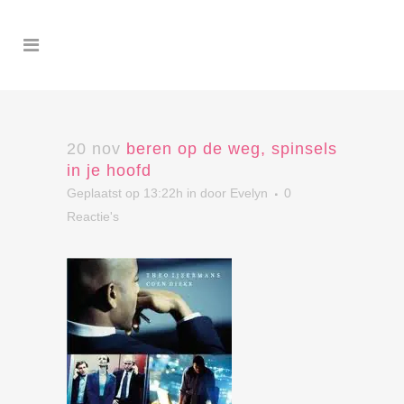
20 nov
beren op de weg, spinsels
in je hoofd
Geplaatst op 13:22h
in
door
Evelyn
0
Reactie's