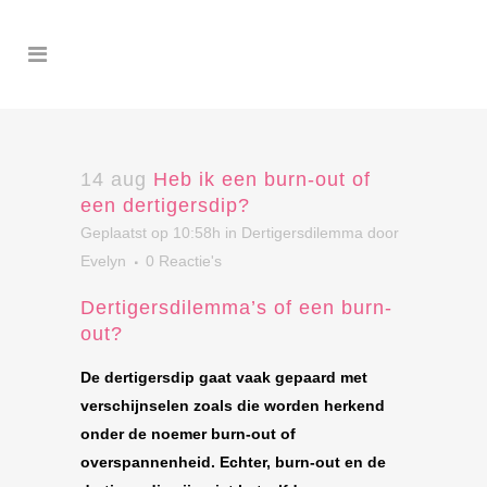
14 aug
Heb ik een burn-out of
een dertigersdip?
Geplaatst op 10:58h
in
Dertigersdilemma
door
Evelyn
0 Reactie's
Dertigersdilemma’s of een burn-
out?
De dertigersdip gaat vaak gepaard met
verschijnselen zoals die worden herkend
onder de noemer burn-out of
overspannenheid. Echter, burn-out en de